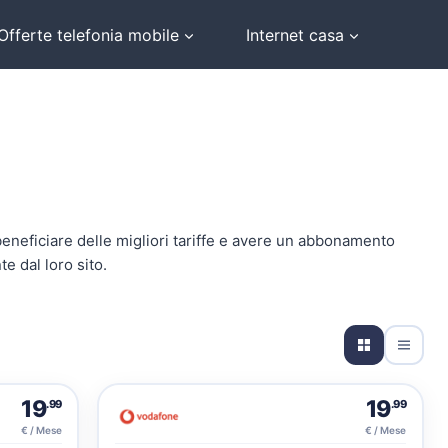
Offerte telefonia mobile
Internet casa
beneficiare delle migliori tariffe e avere un abbonamento
e dal loro sito.
19
19
.99
.99
€ / Mese
€ / Mese