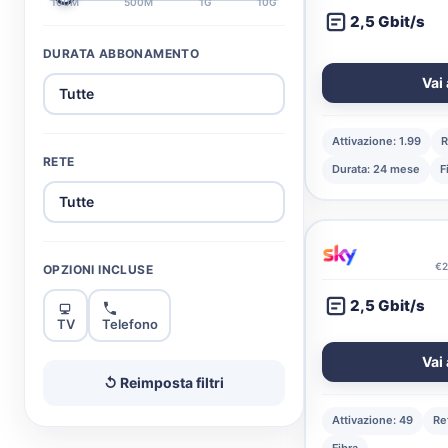
100M
500M
1G
10G
2,5 Gbit/s
DURATA ABBONAMENTO
Vai 
Attivazione: 1.99
R
RETE
Durata: 24 mese
F
€2
OPZIONI INCLUSE
2,5 Gbit/s
TV
Telefono
Vai 
↺ Reimposta filtri
Attivazione: 49
Re