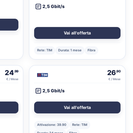
2,5 Gbit/s
Vai all'offerta
Rete: TIM
Durata: 1 mese
Fibra
24
26
.99
.90
€ / Mese
€ / Mese
2,5 Gbit/s
Vai all'offerta
Attivazione: 39.90
Rete: TIM