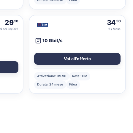
Durata: 24 mese
Fibra
29
34
.90
.90
si poi 38,90€
€ / Mese
10 Gbit/s
Vai all'offerta
Attivazione: 39.90
Rete: TIM
Durata: 24 mese
Fibra