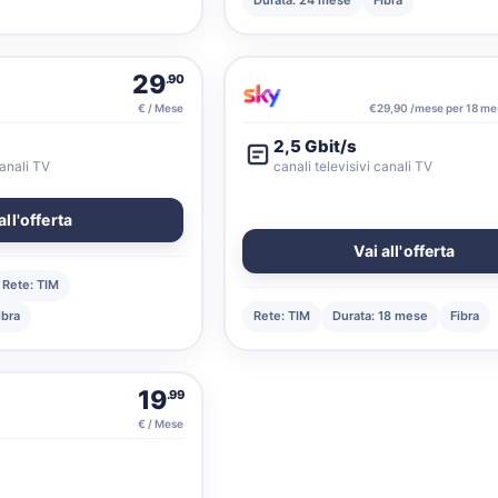
Durata: 24 mese
Fibra
29
.90
€ / Mese
€29,90 /mese per 18 me
2,5 Gbit/s
canali TV
canali televisivi canali TV
all'offerta
Vai all'offerta
Rete: TIM
ibra
Rete: TIM
Durata: 18 mese
Fibra
19
.99
€ / Mese