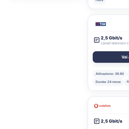
Fibra
2,5 Gbit/s
canali televisivi 
Vai 
Attivazione: 39.90
Durata: 24 mese
F
2,5 Gbit/s