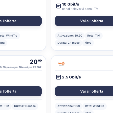
10 Gbit/s
canali televisivi canali TV
all'offerta
Vai all'offerta
ete: WindTre
Attivazione: 39.90
Rete: TIM
ibra
Durata: 24 mese
Fibra
20
.90
0,90 /mese per 18 mesi poi 29,90€
2,5 Gbit/s
all'offerta
Vai all'offerta
te: TIM
Durata: 18 mese
Attivazione: 1.99
Rete: WindTre