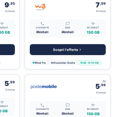
,
,
9
7
95
99
€/mese
€/mese
TERNET
CHIAMATE
SMS
INTERNET
00 GB
Illimitati
illimitati
150 GB
Scopri l'offerta
Wind Tre
Attivazione: Gratis
UE: 10.10 GB
,
5
da
99
,
5
99
€/mese
€/mese
TERNET
CHIAMATE
SMS
INTERNET
0 GB
Illimitati
illimitati
150 GB