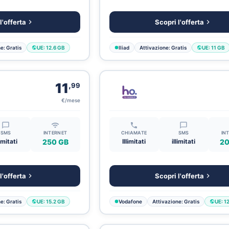
l'offerta
Scopri l'offerta
e: Gratis
UE: 12.6 GB
Iliad
Attivazione: Gratis
UE: 11 GB
,
11
99
€/mese
SMS
INTERNET
CHIAMATE
SMS
IN
limitati
250 GB
Illimitati
illimitati
20
l'offerta
Scopri l'offerta
e: Gratis
UE: 15.2 GB
Vodafone
Attivazione: Gratis
UE: 1