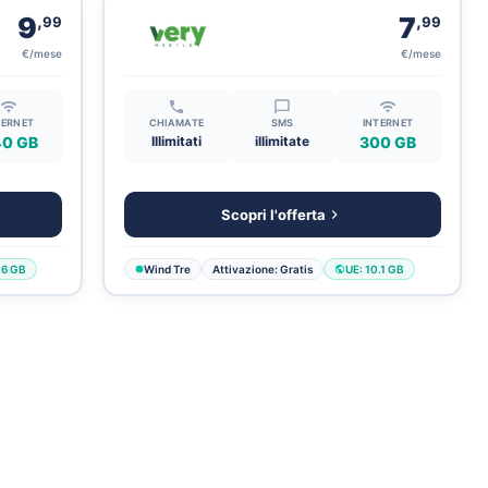
,
,
9
7
99
99
€/mese
€/mese
TERNET
CHIAMATE
SMS
INTERNET
0 GB
Illimitati
illimitate
300 GB
Scopri l'offerta
.6 GB
Wind Tre
Attivazione: Gratis
UE: 10.1 GB