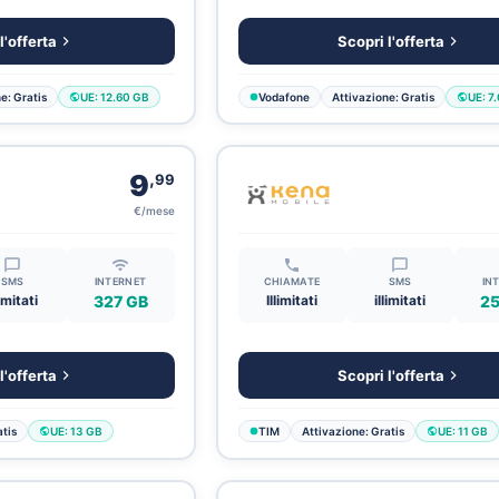
l'offerta
Scopri l'offerta
e: Gratis
UE: 12.60 GB
Vodafone
Attivazione: Gratis
UE: 7
,
9
99
€/mese
SMS
INTERNET
CHIAMATE
SMS
IN
limitati
327 GB
Illimitati
illimitati
25
l'offerta
Scopri l'offerta
tis
UE: 13 GB
TIM
Attivazione: Gratis
UE: 11 GB