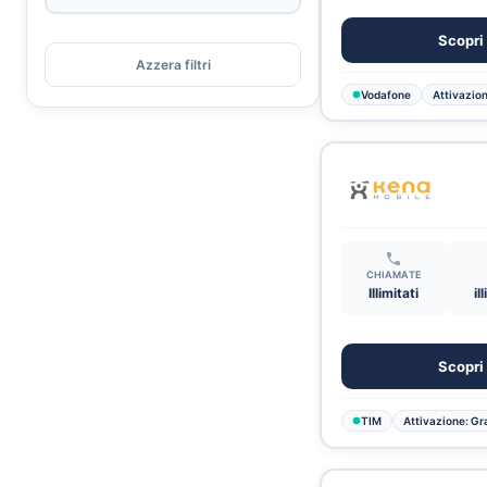
Scopri 
Azzera filtri
Vodafone
Attivazion
CHIAMATE
Illimitati
il
Scopri 
TIM
Attivazione: Gra