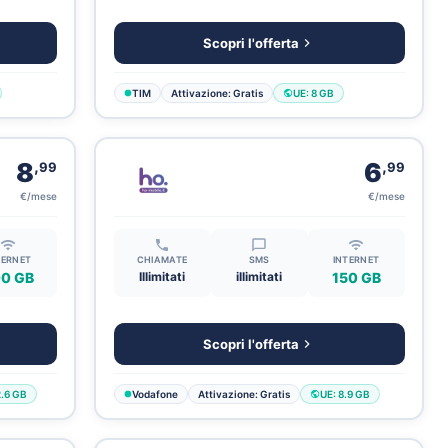
Scopri l'offerta
TIM
Attivazione: Gratis
UE: 8 GB
,
,
8
6
99
99
€/mese
€/mese
TERNET
CHIAMATE
SMS
INTERNET
0 GB
Illimitati
illimitati
150 GB
Scopri l'offerta
2.6 GB
Vodafone
Attivazione: Gratis
UE: 8.9 GB