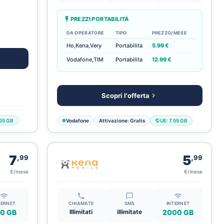
PREZZI PORTABILITÀ
DA OPERATORE
TIPO
PREZZO/MESE
Ho,Kena,Very
Portabilita
5.99 €
Vodafone,TIM
Portabilita
12.99 €
Scopri l'offerta
.55 GB
Vodafone
Attivazione: Gratis
UE: 7.55 GB
,
,
7
5
99
99
€/mese
€/mese
TERNET
CHIAMATE
SMS
INTERNET
0 GB
Illimitati
illimitate
2000 GB