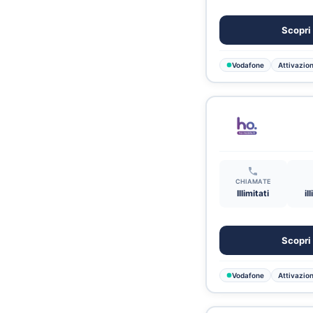
Scopri 
Vodafone
Attivazion
CHIAMATE
Illimitati
il
Scopri 
Vodafone
Attivazion