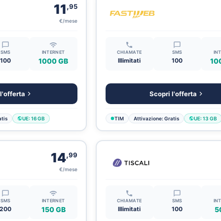
,
11
95
€/mese
SMS
INTERNET
CHIAMATE
SMS
IN
100
1000 GB
Illimitati
100
10
l'offerta
Scopri l'offerta
tis
UE: 16 GB
TIM
Attivazione: Gratis
UE: 13 GB
,
14
99
€/mese
SMS
INTERNET
CHIAMATE
SMS
IN
200
150 GB
Illimitati
100
5