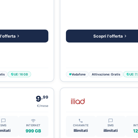
l'offerta
Scopri l'offerta
tis
UE: 16 GB
Vodafone
Attivazione: Gratis
UE: 7
,
9
99
€/mese
SMS
INTERNET
CHIAMATE
SMS
IN
limitati
999 GB
Illimitati
illimitati
12