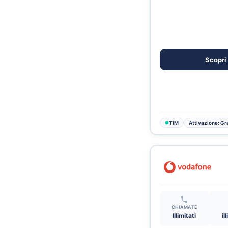
Scopri 
TIM
Attivazione: Gra
CHIAMATE
Illimitati
il