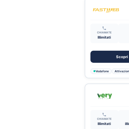
CHIAMATE
Illimitati
Scopri 
Vodafone
Attivazion
CHIAMATE
Illimitati
il