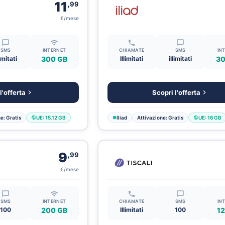
,
11
99
€/mese
SMS
INTERNET
CHIAMATE
SMS
IN
limitati
300 GB
Illimitati
illimitati
30
l'offerta
Scopri l'offerta
e: Gratis
UE: 15.12 GB
Iliad
Attivazione: Gratis
UE: 16 GB
,
9
99
€/mese
SMS
INTERNET
CHIAMATE
SMS
IN
100
200 GB
Illimitati
100
12