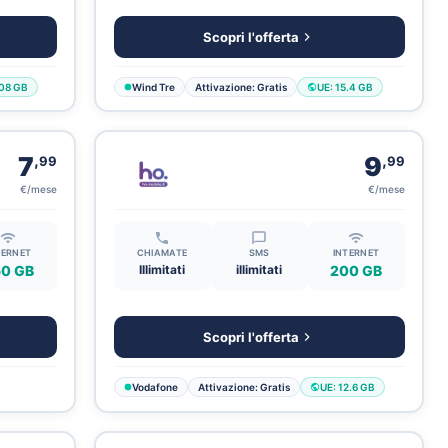
Scopri l'offerta
.08 GB
Wind Tre
Attivazione: Gratis
UE: 15.4 GB
,
,
7
9
99
99
€/mese
€/mese
TERNET
CHIAMATE
SMS
INTERNET
0 GB
Illimitati
illimitati
200 GB
Scopri l'offerta
Vodafone
Attivazione: Gratis
UE: 12.6 GB