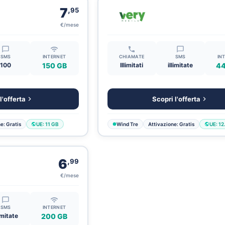
,
7
95
€/mese
SMS
INTERNET
CHIAMATE
SMS
IN
100
150 GB
Illimitati
illimitate
44
l'offerta
Scopri l'offerta
e: Gratis
UE: 11 GB
Wind Tre
Attivazione: Gratis
UE: 12
,
6
99
€/mese
SMS
INTERNET
limitate
200 GB