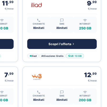
,
,
11
9
99
99
€/mese
€/mese
TERNET
CHIAMATE
SMS
INTERNET
0 GB
Illimitati
illimitati
250 GB
Scopri l'offerta
Iliad
Attivazione: Gratis
UE: 13 GB
,
,
7
12
99
99
€/mese
€/mese
TERNET
CHIAMATE
SMS
INTERNET
0 GB
Illimitati
illimitati
200 GB